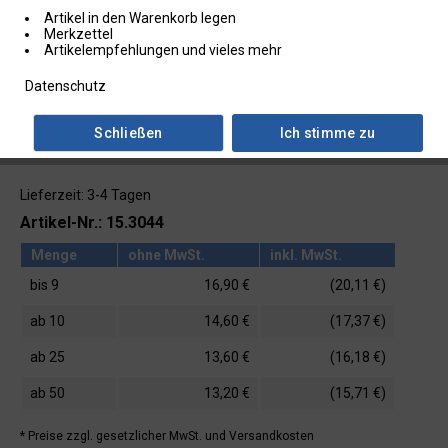
Artikel in den Warenkorb legen
Merkzettel
Artikelempfehlungen und vieles mehr
Datenschutz
Schließen
Ich stimme zu
Lieferzeit: 3-4 Tagen
Artikel-Nr.: 15.3044
Menge
ohne MwSt.
inkl. MwSt.
bis
9
16,90 €
(20,11 €)
ab
10
14,60 €
(17,37 €)
ab
25
13,60 €
(16,18 €)
ab
50
13,20 €
(15,71 €)
* Preise zzgl. gesetzlicher MwSt.
und Versandkosten