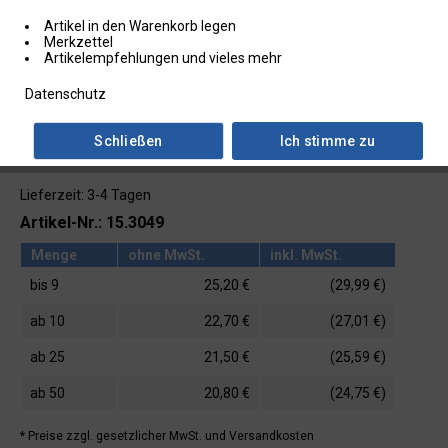
Artikel in den Warenkorb legen
Merkzettel
Artikelempfehlungen und vieles mehr
Datenschutz
Schließen
Ich stimme zu
Lieferzeit: 3-4 Tagen
Artikel-Nr.: 15.3049
Menge
ohne MwSt.
inkl. MwSt.
bis
9
25,20 €
(29,99 €)
ab
10
22,70 €
(27,01 €)
ab
25
21,50 €
(25,59 €)
ab
50
20,80 €
(24,75 €)
* Preise zzgl. gesetzlicher MwSt.
und Versandkosten