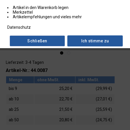
Artikel in den Warenkorb legen
Merkzettel
Artikelempfehlungen und vieles mehr
Datenschutz
Schließen
Ich stimme zu
Lieferzeit: 3-4 Tagen
Artikel-Nr.: 44.0087
Menge
ohne MwSt.
inkl. MwSt.
bis
9
25,20 €
(29,99 €)
ab
10
22,70 €
(27,01 €)
ab
25
21,50 €
(25,59 €)
ab
50
20,80 €
(24,75 €)