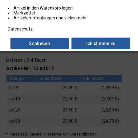
Artikel in den Warenkorb legen
Merkzettel
Artikelempfehlungen und vieles mehr
Datenschutz
Schließen
Ich stimme zu
Lieferzeit: 3-4 Tagen
Artikel-Nr.: 15.A1017
Menge
ohne MwSt.
inkl. MwSt.
bis
9
25,20 €
(29,99 €)
ab
10
22,70 €
(27,01 €)
ab
25
21,50 €
(25,59 €)
ab
50
20,80 €
(24,75 €)
* Preise zzgl. gesetzlicher MwSt.
und Versandkosten