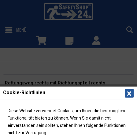
MENÜ
Rettungsweg rechts abwärts
Rettungsweg rechts mit Richtungspfeil rechts
Cookie-Richtlinien
abwärts
Langnachleuchtende Fluchtwegschilder mit Piktogram
Diese Website verwendet Cookies, um Ihnen die bestmögliche
"Rettungsweg rechts" und Zusatzzeichen Richtungspfeil
Funktionalität bieten zu können. Wenn Sie damit nicht
rechts abwärts in verschiedenen Materialien und Größen
einverstanden sein sollten, stehen Ihnen folgende Funktionen
ohne mittige Lichtkante gemäß ASR...
mehr erfahren »
nicht zur Verfügung: