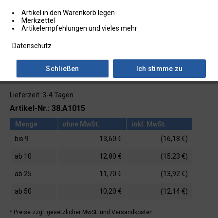
Artikel in den Warenkorb legen
Merkzettel
Artikelempfehlungen und vieles mehr
Datenschutz
Schließen
Ich stimme zu
Lieferzeit: 3-4 Tagen
Artikel-Nr.: 38.A1015
Menge
ohne MwSt.
inkl. MwSt.
bis
9
13,60 €
(16,18 €)
ab
10
12,80 €
(15,23 €)
ab
25
11,70 €
(13,92 €)
ab
50
10,20 €
(12,14 €)
* Preise zzgl. gesetzlicher MwSt.
und Versandkosten