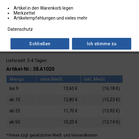
Artikel in den Warenkorb legen
Merkzettel
Artikelempfehlungen und vieles mehr
Datenschutz
Schließen
Ich stimme zu
Lieferzeit: 3-4 Tagen
Artikel-Nr.: 38.A1020
Menge
ohne MwSt.
inkl. MwSt.
bis
9
13,60 €
(16,18 €)
ab
10
12,80 €
(15,23 €)
ab
25
11,70 €
(13,92 €)
ab
50
10,20 €
(12,14 €)
* Preise zzgl. gesetzlicher MwSt.
und Versandkosten