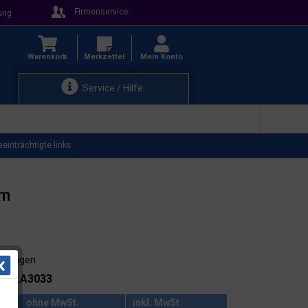
Firmenservice
ung
Warenkorb
Merkzettel
Mein Konto
Service / Hilfe
inträchtigte links
cm
3-4 Tagen
.: 15.A3033
ohne MwSt.
inkl. MwSt.