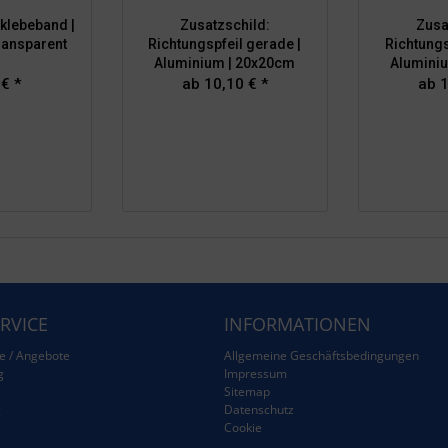
klebeband |
Zusatzschild:
Zusa
ransparent
Richtungspfeil gerade |
Richtungs
Aluminium | 20x20cm
Alumini
 € *
ab 10,10 € *
ab 1
RVICE
INFORMATIONEN
e / Angebote
Allgemeine Geschäftsbedingungen
g
Impressum
Sitemap
g
Datenschutz
Cookie