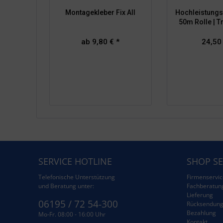
Montagekleber Fix All
Hochleistungs
50m Rolle | T
ab 9,80 € *
24,50
SERVICE HOTLINE
SHOP SE
Telefonische Unterstützung
Firmenservic
und Beratung unter:
Fachberatun
Lieferung
06195 / 72 54-300
Rücksendun
Bezahlung
Mo-Fr. 08:00 - 16:00 Uhr
Kontakt