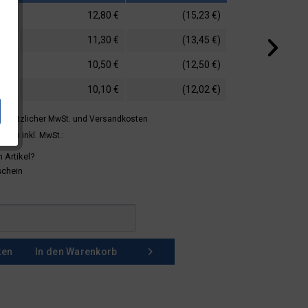
12,80 €
(15,23 €)
11,30 €
(13,45 €)
10,50 €
(12,50 €)
10,10 €
(12,02 €)
 gesetzlicher MwSt.
und Versandkosten
mern inkl. MwSt.:
 Artikel?
schein
ken
In den
Warenkorb