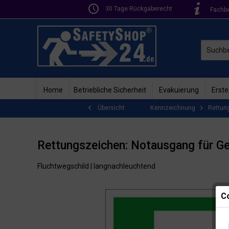
30 Tage Rückgaberecht
Fachb
Home
Betriebliche Sicherheit
Evakuierung
Erste
Kennzeichnung
Rettun
Übersicht
Rettungszeichen: Notausgang für Ge
Fluchtwegschild | langnachleuchtend
Co