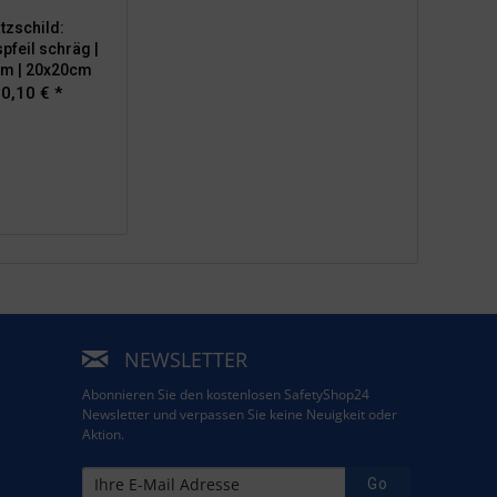
tzschild:
pfeil schräg |
um | 20x20cm
0,10 € *
NEWSLETTER
Abonnieren Sie den kostenlosen SafetyShop24
Newsletter und verpassen Sie keine Neuigkeit oder
Aktion.
Go