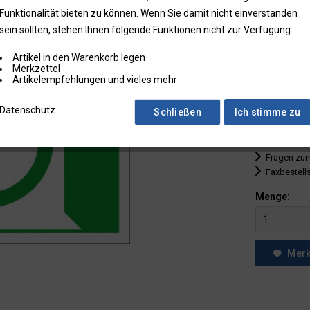
Funktionalität bieten zu können. Wenn Sie damit nicht einverstanden
bis
9
sein sollten, stehen Ihnen folgende Funktionen nicht zur Verfügung:
ab
10
Artikel in den Warenkorb legen
ab
25
Merkzettel
Artikelempfehlungen und vieles mehr
ab
50
Datenschutz
Schließen
Ich stimme zu
* Preise zzgl.
Preise in Klam
Fragen zum
Faxbestell
Menge:
Mer