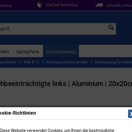
Kauf auf Rechnung
eratung
Schnelle Liefer
 Hilfe
SafetyParts
Kennzeichnung
gsschilder
ASR A1.3
Rettungszeichen einzeln
Notausgang für Gehbee
hbeeinträchtigte links | Aluminium | 20x20
Lieferzeit: 
okie-Richtlinien
Artikel-Nr
Menge
Diese Website verwendet Cookies, um Ihnen die bestmögliche