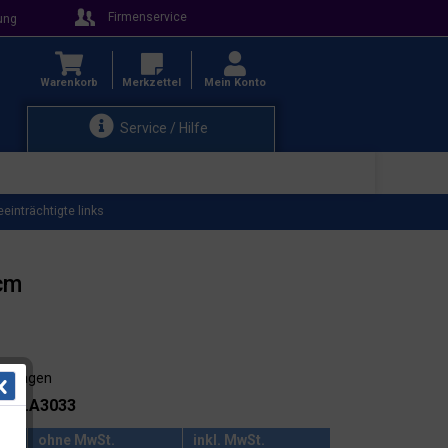
Firmenservice
ung
Warenkorb
Merkzettel
Mein Konto
Service / Hilfe
inträchtigte links
0cm
3-4 Tagen
.: 44.A3033
ohne MwSt.
inkl. MwSt.