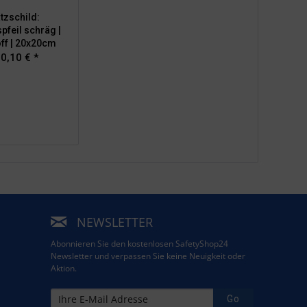
tzschild:
pfeil schräg |
ff | 20x20cm
0,10 € *
NEWSLETTER
Abonnieren Sie den kostenlosen SafetyShop24
Newsletter und verpassen Sie keine Neuigkeit oder
Aktion.
Go