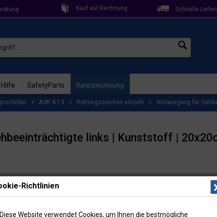
Kauf auf Rechnung
eratung
Schnelle Liefer
 Hilfe
SafetyParts
Kennzeichnung
gsschilder
ASR A1.3
Rettungszeichen einzeln
Notausgang für Gehbee
beeinträchtigte links | Kunststoff | 20x2
Lieferzeit: 
okie-Richtlinien
Artikel-Nr
Menge
Diese Website verwendet Cookies, um Ihnen die bestmögliche