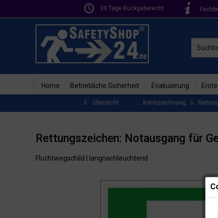
30 Tage Rückgaberecht
Fachb
Home
Betriebliche Sicherheit
Evakuierung
Erste
Kennzeichnung
Rettun
Übersicht
Rettungszeichen: Notausgang für Geh
Fluchtwegschild | langnachleuchtend
Co