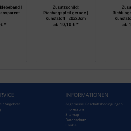
klebeband |
Zusatzschild:
Zusa
ransparent
Richtungspfeil gerade |
Richtungs
Kunststoff | 20x20cm
Kunststo
 € *
ab 10,10 € *
ab 1
RVICE
INFORMATIONEN
e / Angebote
Allgemeine Geschäftsbedingungen
g
Impressum
Sitemap
g
Datenschutz
Cookie