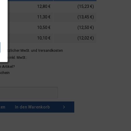
12,80 €
(15,23 €)
11,30 €
(13,45 €)
10,50 €
(12,50 €)
10,10 €
(12,02 €)
 gesetzlicher MwSt.
und Versandkosten
mern inkl. MwSt.:
 Artikel?
schein
ken
In den
Warenkorb