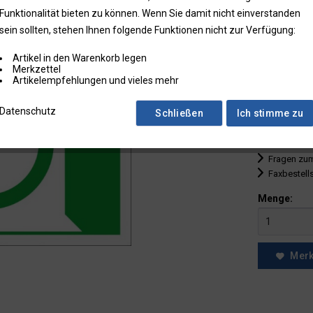
Funktionalität bieten zu können. Wenn Sie damit nicht einverstanden
bis
9
sein sollten, stehen Ihnen folgende Funktionen nicht zur Verfügung:
ab
10
Artikel in den Warenkorb legen
ab
25
Merkzettel
Artikelempfehlungen und vieles mehr
ab
50
Datenschutz
Schließen
Ich stimme zu
* Preise zzgl.
Preise in Klam
Fragen zum
Faxbestell
Menge:
Mer