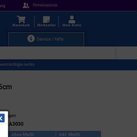
Firmenservice
ung
Warenkorb
Merkzettel
Mein Konto
Service / Hilfe
einträchtigte rechts
15cm
3-4 Tagen
.: 44.A3030
ohne MwSt.
inkl. MwSt.