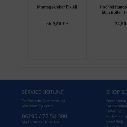
Montagekleber Fix All
Hochleistungs
50m Rolle | T
ab 9,80 € *
24,50
SERVICE HOTLINE
SHOP SE
Telefonische Unterstützung
Firmenservic
und Beratung unter:
Fachberatun
Lieferung
06195 / 72 54-300
Rücksendun
Bezahlung
Mo-Fr. 08:00 - 16:00 Uhr
Kontakt