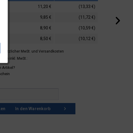
11,20 €
(13,33 €)
9,85 €
(11,72 €)
8,90 €
(10,59 €)
8,50 €
(10,12 €)
 gesetzlicher MwSt.
und Versandkosten
mern inkl. MwSt.:
 Artikel?
schein
ken
In den
Warenkorb