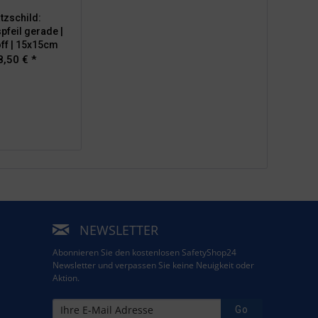
tzschild:
pfeil gerade |
ff | 15x15cm
8,50 € *
NEWSLETTER
Abonnieren Sie den kostenlosen SafetyShop24
Newsletter und verpassen Sie keine Neuigkeit oder
Aktion.
Go