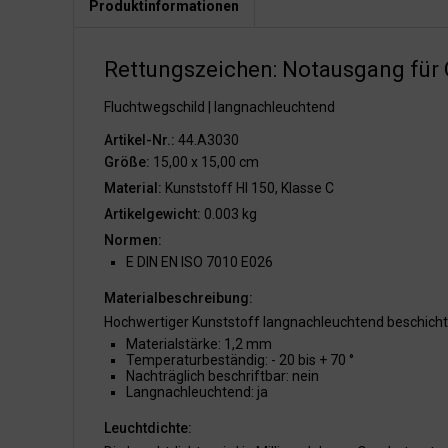
Produktinformationen
Rettungszeichen: Notausgang für G
Fluchtwegschild | langnachleuchtend
Artikel-Nr.:
44.A3030
Größe:
15,00 x 15,00 cm
Material:
Kunststoff HI 150, Klasse C
Artikelgewicht:
0.003 kg
Normen:
E DIN EN ISO 7010 E026
Materialbeschreibung:
Hochwertiger Kunststoff langnachleuchtend beschicht
Materialstärke: 1,2 mm
Temperaturbeständig: - 20 bis + 70 °
Nachträglich beschriftbar: nein
Langnachleuchtend: ja
Leuchtdichte: