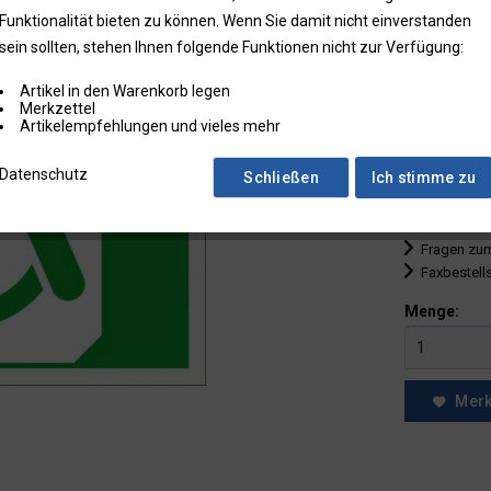
Funktionalität bieten zu können. Wenn Sie damit nicht einverstanden
bis
9
sein sollten, stehen Ihnen folgende Funktionen nicht zur Verfügung:
ab
10
Artikel in den Warenkorb legen
ab
25
Merkzettel
Artikelempfehlungen und vieles mehr
ab
50
Datenschutz
Schließen
Ich stimme zu
* Preise zzgl.
Preise in Klam
Fragen zum
Faxbestell
Menge:
Mer