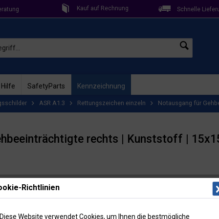
Kauf auf Rechnung
eratung
Schnelle Liefer
 Hilfe
SafetyParts
Kennzeichnung
gsschilder
ASR A1.3
Rettungszeichen einzeln
Notausgang für Gehbe
hbeeinträchtigte rechts | Kunststoff | 15x
Lieferzeit: 
okie-Richtlinien
Artikel-Nr
Menge
Diese Website verwendet Cookies, um Ihnen die bestmögliche