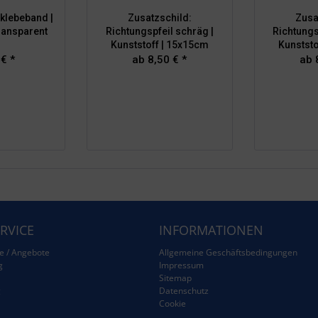
klebeband |
Zusatzschild:
Zusa
ransparent
Richtungspfeil schräg |
Richtungs
Kunststoff | 15x15cm
Kunststo
 € *
ab 8,50 € *
ab 
RVICE
INFORMATIONEN
e / Angebote
Allgemeine Geschäftsbedingungen
g
Impressum
Sitemap
g
Datenschutz
Cookie