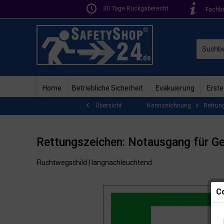
30 Tage Rückgaberecht
Fachb
Home
Betriebliche Sicherheit
Evakuierung
Erste
Kennzeichnung
Rettun
Übersicht
Rettungszeichen: Notausgang für Ge
Fluchtwegschild | langnachleuchtend
Co