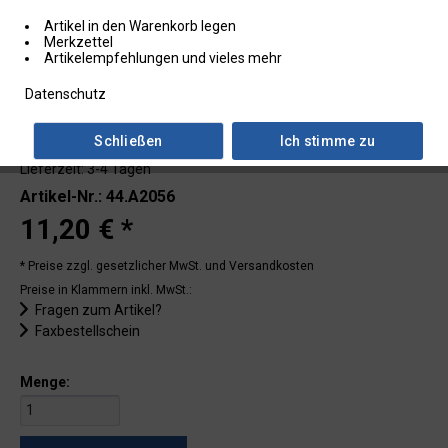
Artikel in den Warenkorb legen
Merkzettel
Artikelempfehlungen und vieles mehr
Datenschutz
Schließen
Ich stimme zu
Lieferzeit: 3-4 Tagen
Artikel-Nr.: 44.A2056
11,20 € *
* Preise zzgl. gesetzlicher MwSt.
und Versandkosten
Preise in Klammern inkl. MwSt.:
Fragen zum Artikel?
Faxbestellschein
Menge: