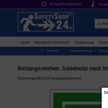
30 Tage Rückgaberecht
Fachb
Home
Betriebliche Sicherheit
Evakuierung
Erste
Kennzeichnung
Rettun
Übersicht
Rettungszeichen: Schiebetür nach li
Fluchtwegschild | ISO | langnachleuchtend
Co