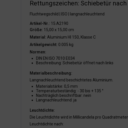
Rettungszeichen: Schiebetür nach 
Fluchtwegschild | ISO | langnachleuchtend
Artikel-Nr.:
15.A2190
Größe:
15,00 x 15,00 cm
Material:
Aluminium HI 150, Klasse C
Artikelgewicht:
0.005 kg
Normen:
DIN EN ISO 7010 E034
Beschreibung: Schiebetür öffnet nach links
Materialbeschreibung:
Langnachleuchtend beschichtetes Aluminium.
Materialstärke: 0,5 mm
Temperaturbeständig: - 30 bis + 135 °
Nachträglich beschriftbar: nein
Langnachleuchtend: ja
Leuchtdichte:
Die Leuchtdichte wird in Millicandela pro Quadratmet
Leuchtdichte nach: