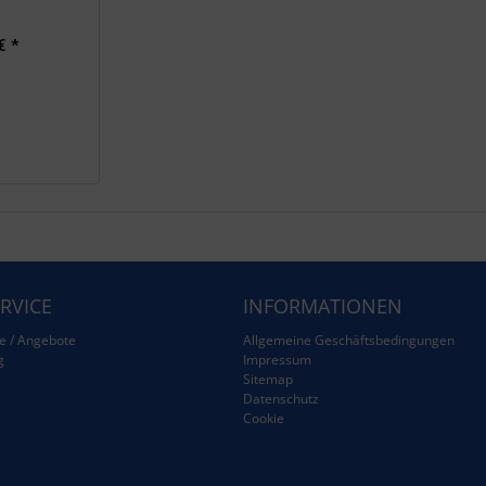
€ *
RVICE
INFORMATIONEN
e / Angebote
Allgemeine Geschäftsbedingungen
g
Impressum
Sitemap
g
Datenschutz
Cookie