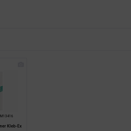
: RM13416
rner Kleb-Ex