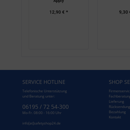
Apply
12,90 € *
9,30 
SERVICE HOTLINE
SHOP SE
Telefonische Unterstützung
Firmenservic
und Beratung unter:
Fachberatun
Lieferung
06195 / 72 54-300
Rücksendun
Bezahlung
Mo-Fr. 08:00 - 16:00 Uhr
Kontakt
info[at]safetyshop24.de