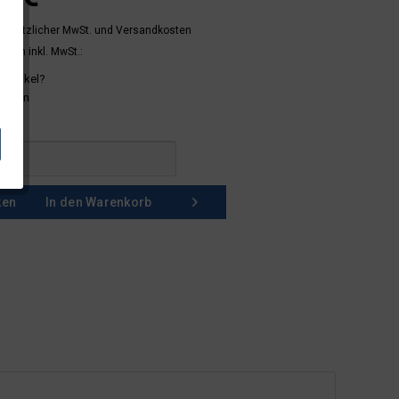
 gesetzlicher MwSt.
und Versandkosten
mern inkl. MwSt.:
 Artikel?
schein
ken
In den
Warenkorb