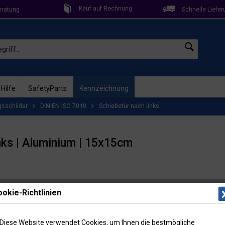
Kauf auf Rechnung
eratung
Schnelle Liefer
 Hilfe
SafetyParts
Kennzeichnung
gsschilder
DIN EN ISO 7010
Schiebetür nach links
nks | Aluminium | 15x15cm
Lieferzeit: 
okie-Richtlinien
Artikel-Nr
11,2
Diese Website verwendet Cookies, um Ihnen die bestmögliche