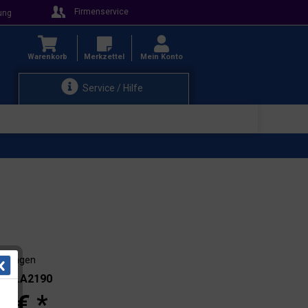
Firmenservice
ung
Warenkorb
Merkzettel
Mein Konto
Service / Hilfe
3-4 Tagen
.: 15.A2190
0 € *