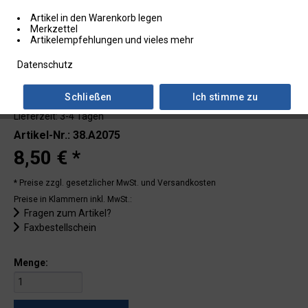
Artikel in den Warenkorb legen
Merkzettel
Artikelempfehlungen und vieles mehr
Datenschutz
Schließen
Ich stimme zu
Lieferzeit: 3-4 Tagen
Artikel-Nr.: 38.A2075
8,50 € *
* Preise zzgl. gesetzlicher MwSt.
und Versandkosten
Preise in Klammern inkl. MwSt.:
Fragen zum Artikel?
Faxbestellschein
Menge: