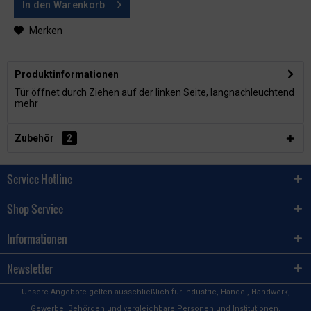
In den
Warenkorb
Merken
Produktinformationen
Tür öffnet durch Ziehen auf der linken Seite, langnachleuchtend
mehr
Zubehör
2
Service Hotline
Shop Service
Informationen
Newsletter
Unsere Angebote gelten ausschließlich für Industrie, Handel, Handwerk,
Gewerbe, Behörden und vergleichbare Personen und Institutionen.