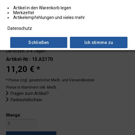
Artikel in den Warenkorb legen
Merkzettel
Artikelempfehlungen und vieles mehr
Datenschutz
Schließen
Ich stimme zu
Lieferzeit: 3-4 Tagen
Artikel-Nr.: 15.A2170
11,20 € *
* Preise zzgl. gesetzlicher MwSt.
und Versandkosten
Preise in Klammern inkl. MwSt.:
Fragen zum Artikel?
Faxbestellschein
Menge: