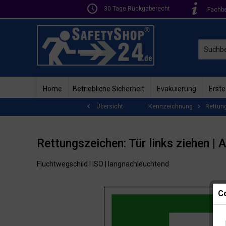
30 Tage Rückgaberecht
Fachb
Home
Betriebliche Sicherheit
Evakuierung
Erste
Kennzeichnung
Rettun
Übersicht
Rettungszeichen: Tür links ziehen |
Fluchtwegschild | ISO | langnachleuchtend
Co