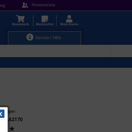
Firmenservice
ung
Warenkorb
Merkzettel
Mein Konto
Service / Hilfe
3-4 Tagen
.: 38.A2170
 € *