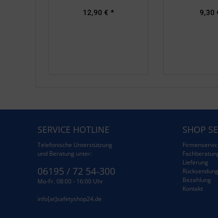
12,90 € *
9,30 
SERVICE HOTLINE
SHOP SE
Telefonische Unterstützung
Firmenservic
und Beratung unter:
Fachberatun
Lieferung
06195 / 72 54-300
Rücksendun
Bezahlung
Mo-Fr. 08:00 - 16:00 Uhr
Kontakt
info[at]safetyshop24.de