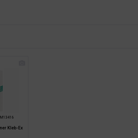
: RM13416
rner Kleb-Ex