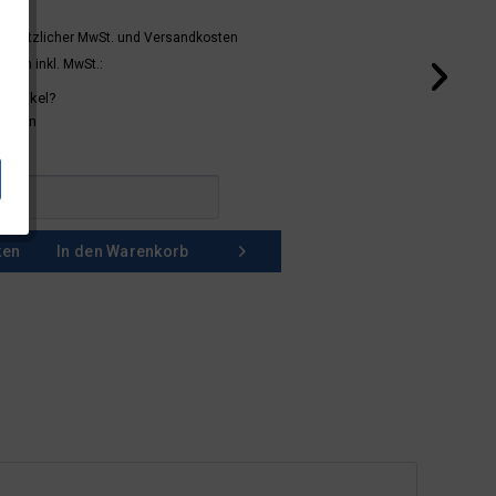
 gesetzlicher MwSt.
und Versandkosten
mern inkl. MwSt.:
 Artikel?
schein
ken
In den
Warenkorb