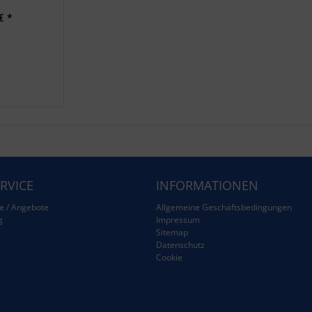
€ *
RVICE
INFORMATIONEN
e / Angebote
Allgemeine Geschäftsbedingungen
g
Impressum
Sitemap
g
Datenschutz
Cookie