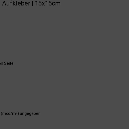
| Aufkleber | 15x15cm
en Seite
er (mcd/m²) angegeben.