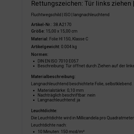
Rettungszeichen: Tür links ziehen 
Fluchtwegschild | ISO | langnachleuchtend
Artikel-Nr.:
38.A2170
Größe:
15,00 x 15,00 cm
Material:
Folie HI 150, Klasse C
Artikelgewicht:
0.004 kg
Normen:
DIN EN ISO 7010 E057
Beschreibung: Tür öffnet durch Ziehen auf der link
Materialbeschreibung:
Langnachleuchtend beschichtete Folie, selbstklebend.
Materialstärke: 0,10 mm
Nachträglich beschriftbar: nein
Langnachleuchtend: ja
Leuchtdichte:
Die Leuchtdichte wird in Millicandela pro Quadratmet
Leuchtdichte nach:
10 Minuten: 150 mcd/m²