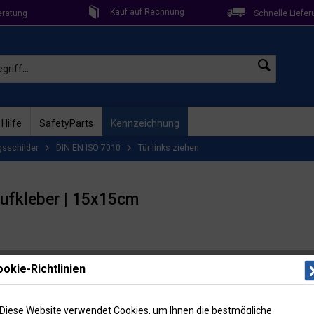
Kauf auf Rechnung
eratung
Schnelle Liefer
 Hilfe
SafetyParts
Kennzeichnung
gsschilder
DIN EN ISO 7010
Tür links ziehen
 Aufkleber | 15x15cm
Lieferzeit: 
okie-Richtlinien
Artikel-Nr
7,55
Diese Website verwendet Cookies, um Ihnen die bestmögliche