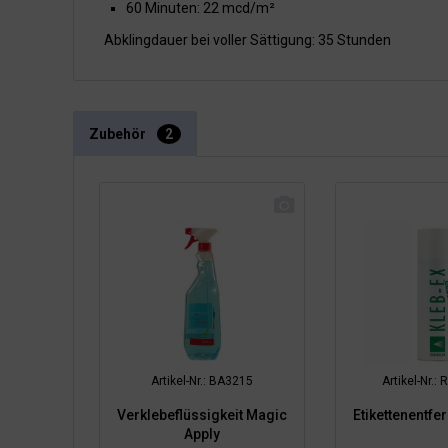
60 Minuten: 22 mcd/m²
Abklingdauer bei voller Sättigung: 35 Stunden
Zubehör
2
Artikel-Nr.: BA3215
Artikel-Nr.
Verklebeflüssigkeit Magic
Etikettenentfe
Apply