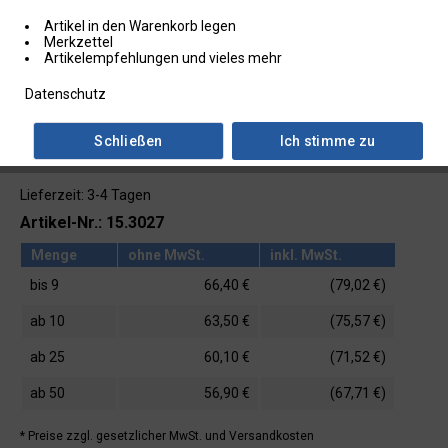
Artikel in den Warenkorb legen
Merkzettel
Artikelempfehlungen und vieles mehr
Datenschutz
Schließen
Ich stimme zu
Lieferzeit: 3-4 Tagen
Artikel-Nr.: 15.3027
Menge
ohne MwSt.
inkl. MwSt.
bis
9
66,40 €
(79,02 €)
ab
10
63,50 €
(75,57 €)
ab
25
60,10 €
(71,52 €)
ab
50
56,90 €
(67,71 €)
* Preise zzgl. gesetzlicher MwSt.
und Versandkosten