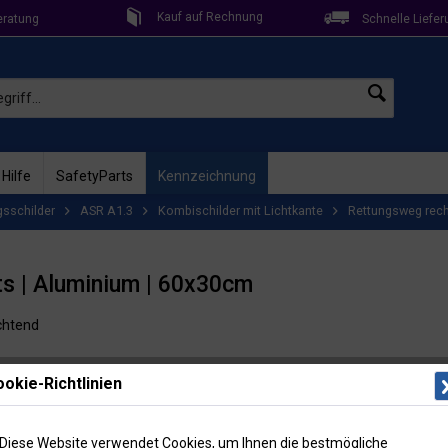
Kauf auf Rechnung
eratung
Schnelle Liefer
 Hilfe
SafetyParts
Kennzeichnung
gsschilder
ASR A1.3
Kombischilder mit Lichtkante
Rettungsweg rec
s | Aluminium | 60x30cm
uchtend
Lieferzeit: 
okie-Richtlinien
Artikel-Nr
Menge
Diese Website verwendet Cookies, um Ihnen die bestmögliche