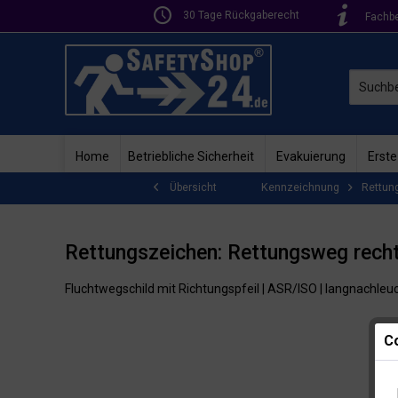
30 Tage Rückgaberecht
Fachb
Home
Betriebliche Sicherheit
Evakuierung
Erste
Kennzeichnung
Rettun
Übersicht
Rettungszeichen: Rettungsweg recht
Fluchtwegschild mit Richtungspfeil | ASR/ISO | langnachle
Co