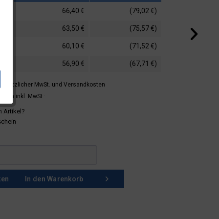
66,40 €
(79,02 €)
63,50 €
(75,57 €)
60,10 €
(71,52 €)
56,90 €
(67,71 €)
 gesetzlicher MwSt.
und Versandkosten
mern inkl. MwSt.:
 Artikel?
schein
ken
In den
Warenkorb