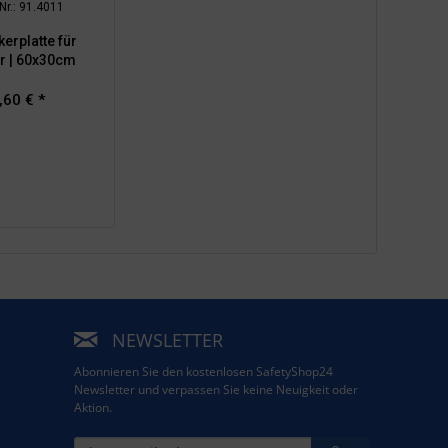
-Nr.: 91.4011
erplatte für
r | 60x30cm
,60 € *
NEWSLETTER
Abonnieren Sie den kostenlosen SafetyShop24
Newsletter und verpassen Sie keine Neuigkeit oder
Aktion.