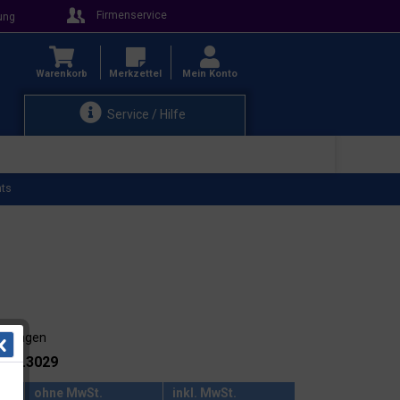
Firmenservice
ung
Warenkorb
Merkzettel
Mein Konto
Service / Hilfe
hts
3-4 Tagen
.: 15.3029
ohne MwSt.
inkl. MwSt.