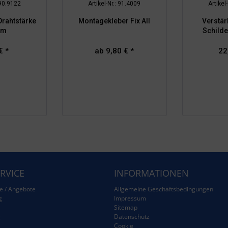
 90.9122
Artikel-Nr.: 91.4009
Artikel
Drahtstärke
Montagekleber Fix All
Verstärk
mm
Schilde
€ *
ab 9,80 € *
22
RVICE
INFORMATIONEN
e / Angebote
Allgemeine Geschäftsbedingungen
g
Impressum
Sitemap
g
Datenschutz
Cookie