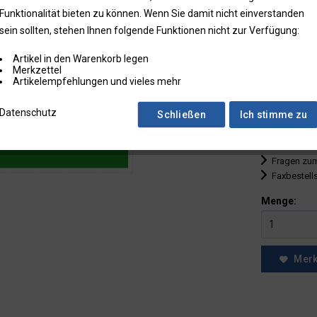
Funktionalität bieten zu können. Wenn Sie damit nicht einverstanden
bis
9
sein sollten, stehen Ihnen folgende Funktionen nicht zur Verfügung:
ab
10
Artikel in den Warenkorb legen
ab
25
Merkzettel
Artikelempfehlungen und vieles mehr
ab
50
Datenschutz
Schließen
Ich stimme zu
* Preise zzgl.
Preise in Klam
Fragen zum
Faxbestell
Menge:
Mer