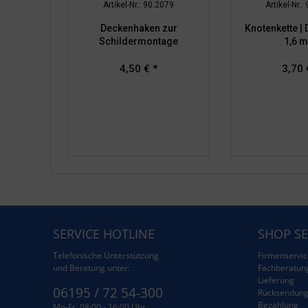
Artikel-Nr.: 90.2079
Artikel-Nr.:
Deckenhaken zur
Knotenkette | 
Schildermontage
1,6 
4,50 € *
3,70 
SERVICE HOTLINE
SHOP SE
Telefonische Unterstützung
Firmenservic
und Beratung unter:
Fachberatun
Lieferung
06195 / 72 54-300
Rücksendun
Bezahlung
Mo-Fr. 08:00 - 16:00 Uhr