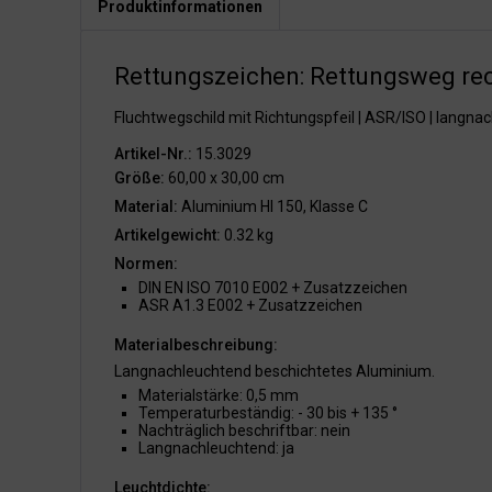
Produktinformationen
Rettungszeichen: Rettungsweg rec
Fluchtwegschild mit Richtungspfeil | ASR/ISO | langna
Artikel-Nr.:
15.3029
Größe:
60,00 x 30,00 cm
Material:
Aluminium HI 150, Klasse C
Artikelgewicht:
0.32 kg
Normen:
DIN EN ISO 7010 E002 + Zusatzzeichen
ASR A1.3 E002 + Zusatzzeichen
Materialbeschreibung:
Langnachleuchtend beschichtetes Aluminium.
Materialstärke: 0,5 mm
Temperaturbeständig: - 30 bis + 135 °
Nachträglich beschriftbar: nein
Langnachleuchtend: ja
Leuchtdichte: