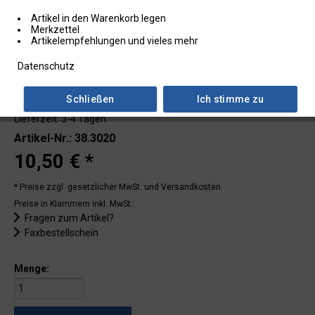
Artikel in den Warenkorb legen
Merkzettel
Artikelempfehlungen und vieles mehr
Datenschutz
Schließen
Ich stimme zu
Lieferzeit: 3-4 Tagen
Artikel-Nr.: 38.3020
10,50 € *
* Preise zzgl. gesetzlicher MwSt.
und Versandkosten
Preise in Klammern inkl. MwSt.:
Fragen zum Artikel?
Faxbestellschein
Menge: