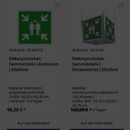
Artikel-Nr.: 52.A2015
Artikel-Nr.: 50.3164
Rettungszeichen:
Rettungszeichen:
Sammelstelle | Aluminium
Sammelstelle |
| 60x60cm
Deckenwürfel | 20x20cm
Material: Aluminium,
Material:
polyesterbeschichtet
Aluminiumverbundplatte HI
Größe: 60,00 x 60,00 cm
150, Klasse C
Lieferzeit: 3-4 Tagen
Größe: BHT: 25,70 x 20,00 x
25,70 cm
96,20 € *
162,00 € *
Lieferzeit: 3-4 Tagen
Auf den Merkzettel
Auf den Merkzettel