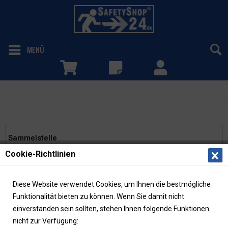
MENÜ
Sammelstelle
Sammelstelle
Cookie-Richtlinien
Das Rettungszeichen "Sammelstelle" (E007) gemäß ASR
A1.3 und DIN EN ISO 7010 kennzeichnet den Ort einer
Sammelstelle in einem sicheren Bereich, die nach einer
Diese Website verwendet Cookies, um Ihnen die bestmögliche
Evakuierung aufzusuchen ist. Die...
mehr erfahren »
Funktionalität bieten zu können. Wenn Sie damit nicht
einverstanden sein sollten, stehen Ihnen folgende Funktionen
nicht zur Verfügung:
Filtern