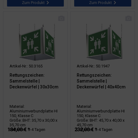
Zum Produkt
Zum Produkt
Artikel-Nr.: 50.3165
Artikel-Nr.: 50.1947
Rettungszeichen:
Rettungszeichen:
Sammelstelle |
Sammelstelle |
Deckenwürfel | 30x30cm
Deckenwürfel | 40x40cm
Material:
Material:
Aluminiumverbundplatte HI
Aluminiumverbundplatte HI
150, Klasse C
150, Klasse C
Größe: BHT: 35,70 x 30,00 x
Größe: BHT: 45,70 x 40,00 x
35,70 cm
45,70 cm
184,00 € *
232,00 € *
Lieferzeit: 3-4 Tagen
Lieferzeit: 3-4 Tagen