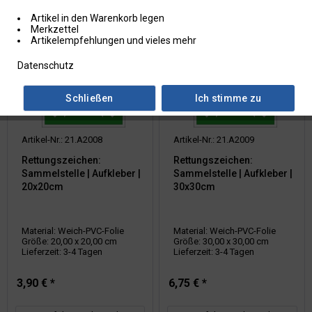
Artikel in den Warenkorb legen
Merkzettel
Artikelempfehlungen und vieles mehr
Datenschutz
Schließen
Ich stimme zu
Artikel-Nr.: 21.A2008
Artikel-Nr.: 21.A2009
Rettungszeichen:
Rettungszeichen:
Sammelstelle | Aufkleber |
Sammelstelle | Aufkleber |
20x20cm
30x30cm
Material: Weich-PVC-Folie
Material: Weich-PVC-Folie
Größe: 20,00 x 20,00 cm
Größe: 30,00 x 30,00 cm
Lieferzeit: 3-4 Tagen
Lieferzeit: 3-4 Tagen
3,90 € *
6,75 € *