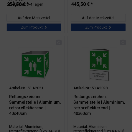
259,50 € *
445,50 € *
Lieferzeit: 3-4 Tagen
Auf den Merkzettel
Auf den Merkzettel
Zum Produkt
Zum Produkt
Artikel-Nr.: 53.A2021
Artikel-Nr.: 53.A2028
Rettungszeichen:
Rettungszeichen:
Sammelstelle | Aluminium,
Sammelstelle | Aluminium,
retroreflektierend |
retroreflektierend |
40x40cm
40x60cm
Material: Aluminium,
Material: Aluminium,
retroreflektierend (Typ RA1/C)
retroreflektierend (Typ RA1/C)