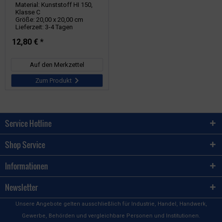
Material: Kunststoff HI 150,
Klasse C
Größe: 20,00 x 20,00 cm
Lieferzeit: 3-4 Tagen
12,80 € *
Auf den Merkzettel
Zum Produkt
Service Hotline
Shop Service
Informationen
Newsletter
Unsere Angebote gelten ausschließlich für Industrie, Handel, Handwerk,
Gewerbe, Behörden und vergleichbare Personen und Institutionen.