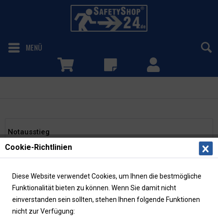
MENÜ
Notausstieg
Notausstieg
Cookie-Richtlinien
Das Rettungszeichen "Notausstieg" (D-E019) gemäß ASR
A1.3 bzw. DIN 4844-2 kennzeichnet den Ort eines
Notausstiegs durch ein Fenster. Die langnachleuchtenden
Diese Website verwendet Cookies, um Ihnen die bestmögliche
Schilder sind in verschiedenen Größen...
mehr erfahren »
Funktionalität bieten zu können. Wenn Sie damit nicht
einverstanden sein sollten, stehen Ihnen folgende Funktionen
nicht zur Verfügung:
Filtern