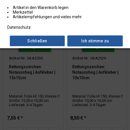
Artikel in den Warenkorb legen
Merkzettel
Artikelempfehlungen und vieles mehr
Datenschutz
Schließen
Ich stimme zu
Artikel-Nr.: 38.A2030
Artikel-Nr.: 38.A2029
Rettungszeichen:
Rettungszeichen:
Notausstieg | Aufkleber |
Notausstieg | Aufkleber |
15x15cm
10x10cm
Material: Folie HI 150, Klasse C
Material: Folie HI 150, Klasse C
Größe: 15,00 x 15,00 cm
Größe: 10,00 x 10,00 cm
Lieferzeit: 3-4 Tagen
Lieferzeit: 3-4 Tagen
7,55 € *
8,50 € *