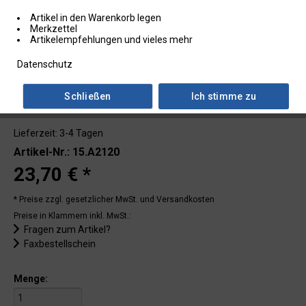
Artikel in den Warenkorb legen
Merkzettel
Artikelempfehlungen und vieles mehr
Datenschutz
Schließen
Ich stimme zu
Lieferzeit: 3-4 Tagen
Artikel-Nr.: 15.A2120
23,70 € *
* Preise zzgl. gesetzlicher MwSt.
und Versandkosten
Preise in Klammern inkl. MwSt.:
Fragen zum Artikel?
Faxbestellschein
Menge: