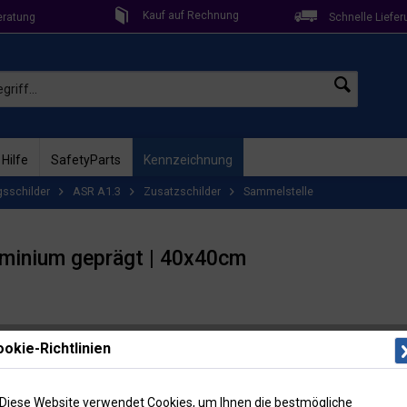
Kauf auf Rechnung
eratung
Schnelle Liefer
 Hilfe
SafetyParts
Kennzeichnung
gsschilder
ASR A1.3
Zusatzschilder
Sammelstelle
uminium geprägt | 40x40cm
Lieferzeit: 
okie-Richtlinien
Artikel-Nr
43,6
Diese Website verwendet Cookies, um Ihnen die bestmögliche