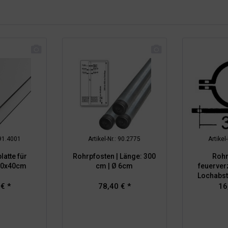
 91.4001
Artikel-Nr.: 90.2775
Artikel
latte für
Rohrpfosten | Länge: 300
Rohr
 40x40cm
cm | Ø 6cm
feuerverz
Lochabs
 € *
78,40 € *
16