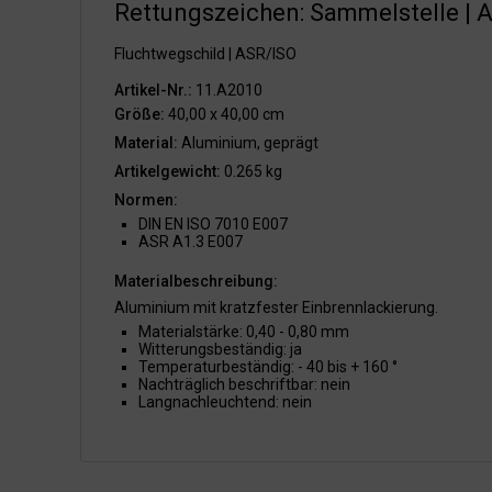
Rettungszeichen: Sammelstelle | 
Fluchtwegschild | ASR/ISO
Artikel-Nr.:
11.A2010
Größe:
40,00 x 40,00 cm
Material:
Aluminium, geprägt
Artikelgewicht:
0.265 kg
Normen:
DIN EN ISO 7010 E007
ASR A1.3 E007
Materialbeschreibung:
Aluminium mit kratzfester Einbrennlackierung.
Materialstärke: 0,40 - 0,80 mm
Witterungsbeständig: ja
Temperaturbeständig: - 40 bis + 160 °
Nachträglich beschriftbar: nein
Langnachleuchtend: nein