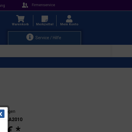
Firmenservice
ung
Warenkorb
Merkzettel
Mein Konto
Service / Hilfe
3-4 Tagen
.: 11.A2010
0 € *