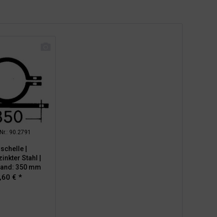
-Nr.: 90.2791
schelle |
inkter Stahl |
tand: 350 mm
,60 € *