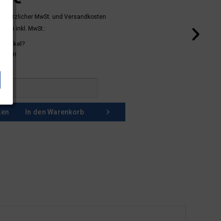
 gesetzlicher MwSt.
und Versandkosten
mern inkl. MwSt.:
 Artikel?
schein
ken
In den
Warenkorb